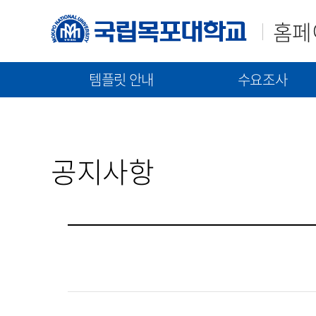
홈페
템플릿 안내
수요조사
매뉴얼(가이드)
템플릿(2023)
신규구축/고도화 수요조
템플릿(2021)
통합 매뉴얼
신규 구축 절차 안내
공지사항
기능 매뉴얼
고도화 절차 안내
수요조사 문서 제출