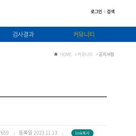
로그인
검색
검사결과
커뮤니티
(1차) 검사결과제출
공지사항
HOME
>
커뮤니티
>
공지사항
(2차) 검사결과제출
자료실
질문과 답변
7659
등록일
2023.11.13