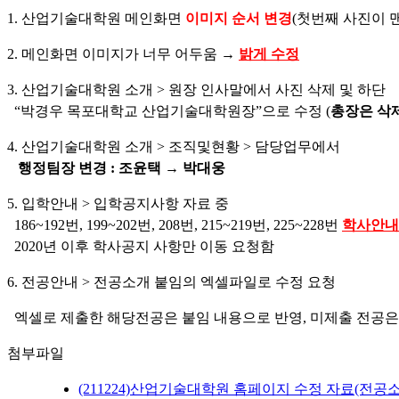
1. 산업기술대학원 메인화면
이미지 순서 변경
(
첫번째 사진이 
2. 메인화면 이미지가 너무 어두움
→
밝게 수정
3. 산업기술대학원 소개
>
원장 인사말에서 사진 삭제 및 하단
“
박경우 목포대학교 산업기술대학원장
”
으로 수정
(
총장은 삭
4. 산업기술대학원 소개
>
조직및현황
>
담당업무에서
행정팀장 변경
:
조윤택
→
박대웅
5. 입학안내
>
입학공지사항 자료 중
186~192
번
, 199~202
번
, 208
번
, 215~219
번
, 225~228
번
학사안
2020
년 이후 학사공지 사항만 이동 요청함
6. 전공안내 > 전공소개 붙임의 엑셀파일로 수정 요청
엑셀로 제출한 해당전공은
붙임 내용으로 반영, 미제출 전공은
첨부파일
(211224)산업기술대학원 홈페이지 수정 자료(전공소개